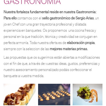
GASTRONOMÍA
Nuestra fortaleza fundamental reside en nuestra Gastronomia:
Para ello
contamos con el
sello gastronómico de Sergio Arias
, un
joven Chef con una gran trayectoria profesional y dilatada
experiencia en banquetes. Os proponemos una cocina fresca y
personal en la que tradición, técnica y creatividad se conjugan en
perfecta armonía. Toda nuestra oferta es de
elaboración propia
,
siempre con la seleccion de las
mejores materias primas.
Las propuestas que os sugerimos están abiertas a modificaciones
con el fin de que, a través de vuestras ideas, gustos, preferencias y
nuestro asesoramiento personalizado podáis confeccionar el
banquete a vuestra medida.